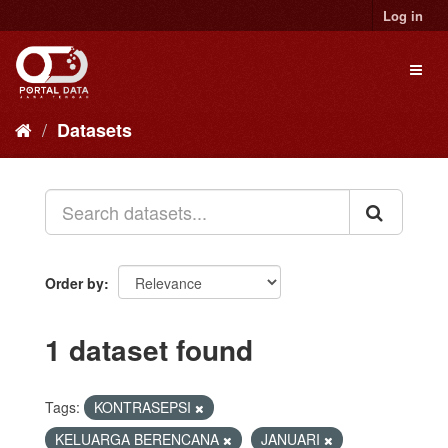
Skip
Log in
to
content
Toggl
naviga
Datasets
Order by
1 dataset found
Tags:
KONTRASEPSI
KELUARGA BERENCANA
JANUARI