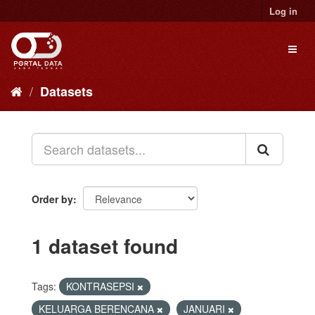
Skip
Log in
to
content
Toggl
naviga
Datasets
Order by
1 dataset found
Tags:
KONTRASEPSI
KELUARGA BERENCANA
JANUARI