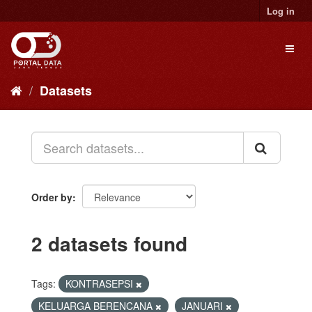
Skip
Log in
to
content
Toggl
naviga
Datasets
Order by
2 datasets found
Tags:
KONTRASEPSI
KELUARGA BERENCANA
JANUARI