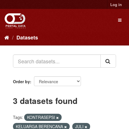
Skip
Log in
to
content
Toggl
naviga
Datasets
Order by
3 datasets found
Tags:
KONTRASEPSI
KELUARGA BERENCANA
JULI