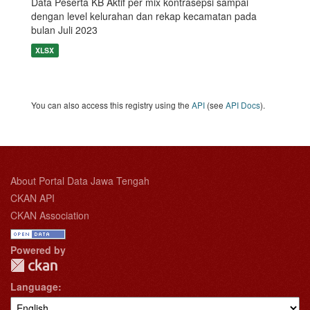
Data Peserta KB Aktif per mix kontrasepsi sampai
dengan level kelurahan dan rekap kecamatan pada
bulan Juli 2023
XLSX
You can also access this registry using the
API
(see
API Docs
).
About Portal Data Jawa Tengah
CKAN API
CKAN Association
Powered by
Language