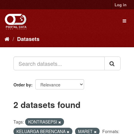
Skip
Log in
to
content
Toggl
naviga
Datasets
Order by
2 datasets found
Tags:
KONTRASEPSI
KELUARGA BERENCANA
MARET
Formats: