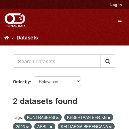
Skip
Log in
to
content
Toggl
naviga
Datasets
Order by
2 datasets found
Tags:
KONTRASEPSI
KESERTAAN BER-KB
2023
APRIL
KELUARGA BERENCANA