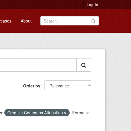
Log in
cases
About
Order by
s:
Creative Commons Attribution
Formats: