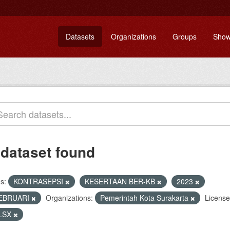
Datasets
Organizations
Groups
Show
 dataset found
s:
KONTRASEPSI
KESERTAAN BER-KB
2023
EBRUARI
Organizations:
Pemerintah Kota Surakarta
License
LSX