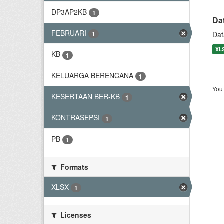
DP3AP2KB
1
Da
FEBRUARI
Dat
1
XL
KB
1
KELUARGA BERENCANA
1
You 
KESERTAAN BER-KB
1
KONTRASEPSI
1
PB
1
Formats
XLSX
1
Licenses