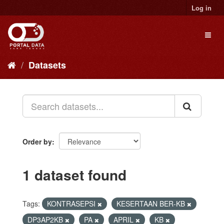
Skip
Log in
to
content
Toggl
naviga
Datasets
Order by
1 dataset found
Tags:
KONTRASEPSI
KESERTAAN BER-KB
DP3AP2KB
PA
APRIL
KB