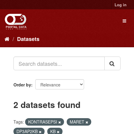
Skip
Log in
to
content
Toggl
naviga
Datasets
Order by
2 datasets found
Tags:
KONTRASEPSI
MARET
DP3AP2KB
KB