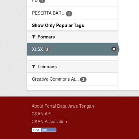
1
PESERTA BARU
1
Show Only Popular Tags
Formats
XLSX
3
Licenses
Creative Commons At...
3
About Portal Data Jawa Tengah
CKAN API
CKAN Association