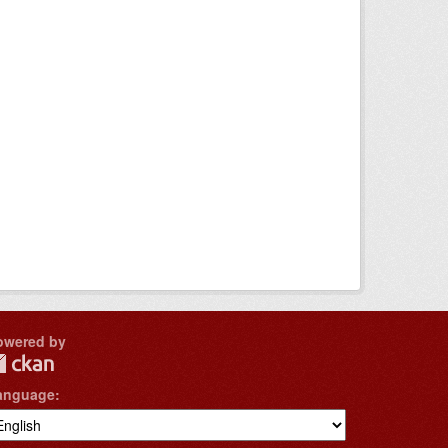
owered by
anguage