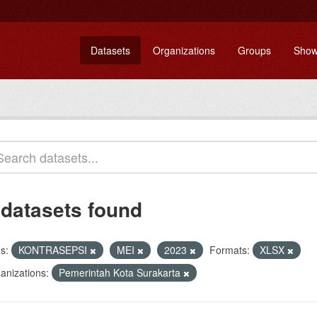
Datasets
Organizations
Groups
Show
 datasets found
s:
KONTRASEPSI
MEI
2023
Formats:
XLSX
anizations:
Pemerintah Kota Surakarta