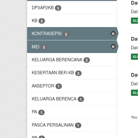
Da
DP3AP2KB
3
Dat
KB
XL
3
KONTRASEPSI
3
Da
MEI
3
Dat
XL
KELUARGA BERENCANA
2
KESERTAAN BER-KB
2
Da
Dat
AKSEPTOR
1
XL
KELUARGA BERENCA
1
PA
1
You 
PASCA PERSALINAN
1
PB