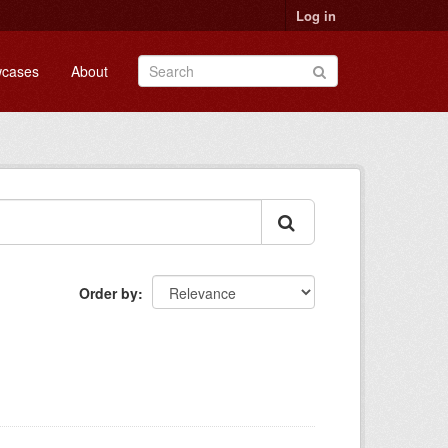
Log in
cases
About
Order by