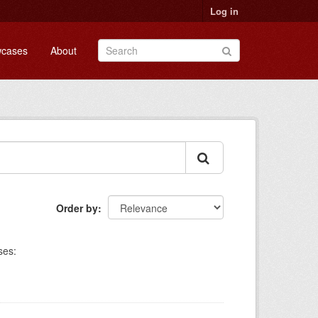
Log in
cases
About
Order by
ses: