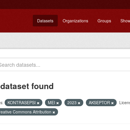
Datasets
Organizations
Groups
Show
 dataset found
s:
KONTRASEPSI
MEI
2023
AKSEPTOR
Licen
reative Commons Attribution