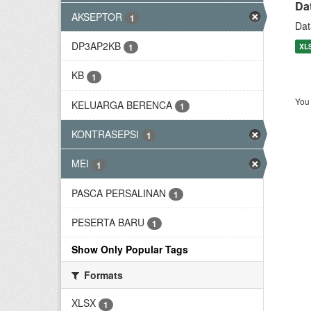
Da
AKSEPTOR
1
Dat
DP3AP2KB
XL
1
KB
1
You 
KELUARGA BERENCA
1
KONTRASEPSI
1
MEI
1
PASCA PERSALINAN
1
PESERTA BARU
1
Show Only Popular Tags
Formats
XLSX
1