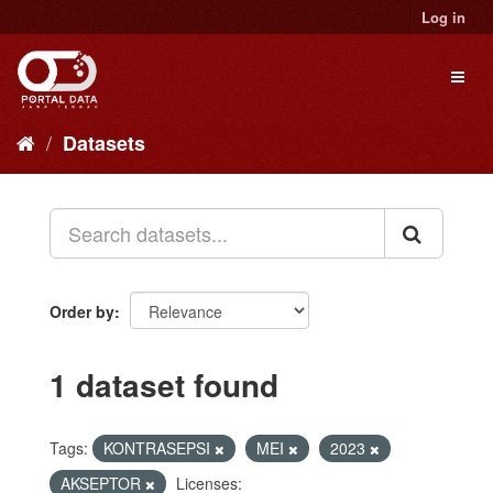
Skip
Log in
to
content
Toggl
naviga
Datasets
Order by
1 dataset found
Tags:
KONTRASEPSI
MEI
2023
AKSEPTOR
Licenses: