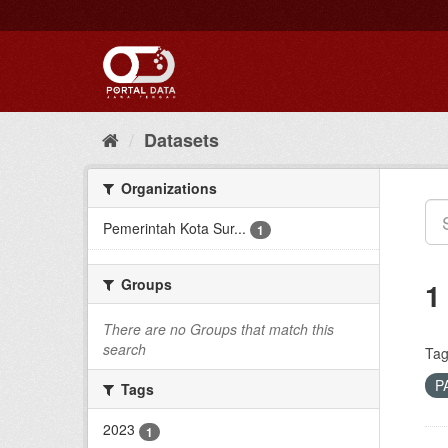
Skip
to
content
Datasets
Organizations
Pemerintah Kota Sur...
1
Groups
1
There are no Groups that match this
search
Tag
P
Tags
2023
1