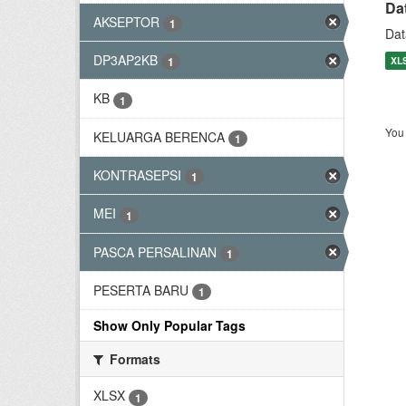
Da
AKSEPTOR
1
Dat
DP3AP2KB
XL
1
KB
1
You 
KELUARGA BERENCA
1
KONTRASEPSI
1
MEI
1
PASCA PERSALINAN
1
PESERTA BARU
1
Show Only Popular Tags
Formats
XLSX
1