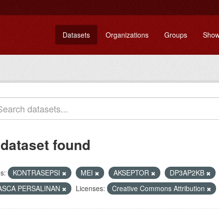
Datasets
Organizations
Groups
Show
 dataset found
s:
KONTRASEPSI
MEI
AKSEPTOR
DP3AP2KB
ASCA PERSALINAN
Licenses:
Creative Commons Attribution