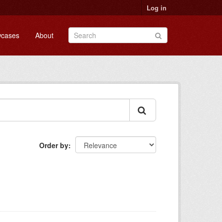
Log in
cases
About
Order by