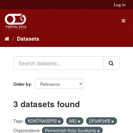
Skip
Log in
to
content
Toggl
naviga
Datasets
Order by
3 datasets found
Tags:
KONTRASEPSI
MEI
DP3AP2KB
Organizations:
Pemerintah Kota Surakarta