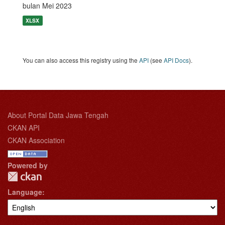
bulan Mei 2023
XLSX
You can also access this registry using the
API
(see
API Docs
).
About Portal Data Jawa Tengah
CKAN API
CKAN Association
Powered by
Language