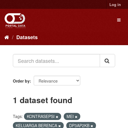
Skip
Log in
to
content
Toggl
naviga
Datasets
Order by
1 dataset found
Tags:
KONTRASEPSI
MEI
KELUARGA BERENCA
DP3AP2KB