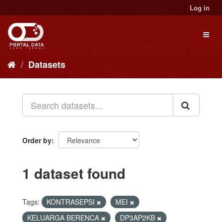
Skip
Log in
to
content
Toggl
naviga
Datasets
Order by
1 dataset found
Tags:
KONTRASEPSI
MEI
KELUARGA BERENCA
DP3AP2KB