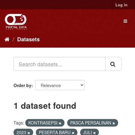
Skip
Log in
to
content
Toggl
naviga
Datasets
Order by
1 dataset found
Tags:
KONTRASEPSI
PASCA PERSALINAN
2023
PESERTA BARU
JULI