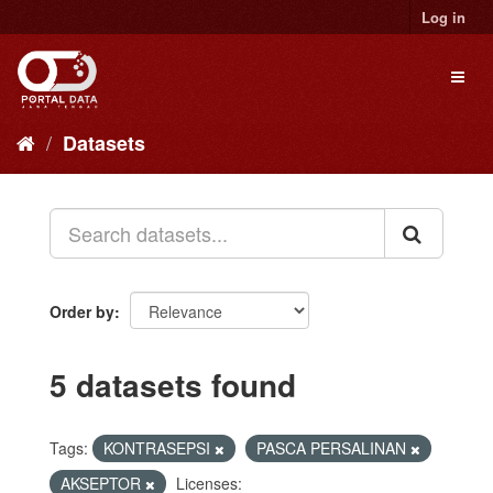
Skip
Log in
to
content
Toggl
naviga
Datasets
Order by
5 datasets found
Tags:
KONTRASEPSI
PASCA PERSALINAN
AKSEPTOR
Licenses: