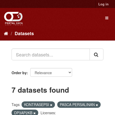
Skip
Log in
to
content
Toggl
naviga
Datasets
Order by
7 datasets found
Tags:
KONTRASEPSI
PASCA PERSALINAN
DP3AP2KB
Licenses: