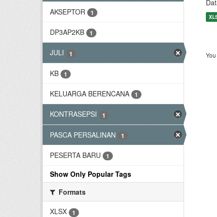
Dat
AKSEPTOR
1
XL
DP3AP2KB
1
JULI
1
You 
KB
1
KELUARGA BERENCANA
1
KONTRASEPSI
1
PASCA PERSALINAN
1
PESERTA BARU
1
Show Only Popular Tags
Formats
XLSX
1