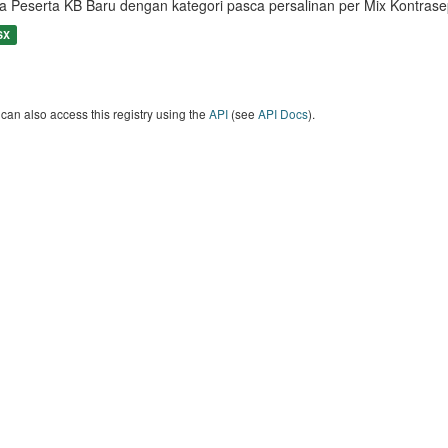
a Peserta KB Baru dengan kategori pasca persalinan per Mix Kontrase
SX
can also access this registry using the
API
(see
API Docs
).