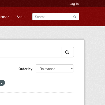
Log in
cases
About
Order by
3