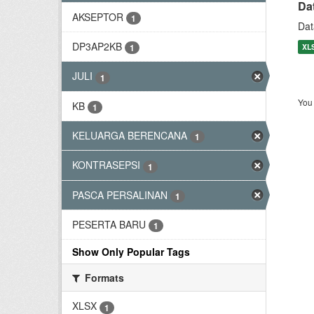
Da
AKSEPTOR
1
Dat
DP3AP2KB
XL
1
JULI
1
You 
KB
1
KELUARGA BERENCANA
1
KONTRASEPSI
1
PASCA PERSALINAN
1
PESERTA BARU
1
Show Only Popular Tags
Formats
XLSX
1