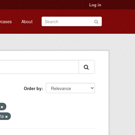
Log in
cases
About
Order by
3
rta