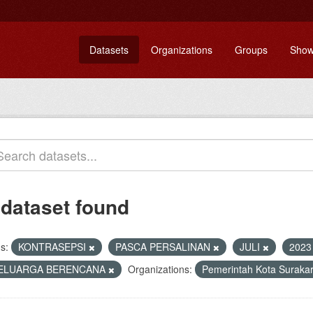
Datasets
Organizations
Groups
Show
 dataset found
s:
KONTRASEPSI
PASCA PERSALINAN
JULI
202
ELUARGA BERENCANA
Organizations:
Pemerintah Kota Suraka