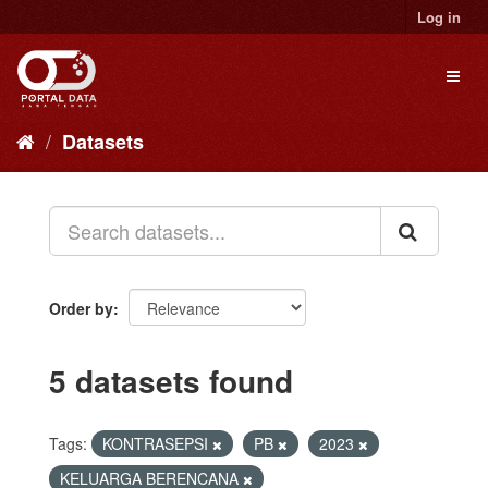
Skip
Log in
to
content
Toggl
naviga
Datasets
Order by
5 datasets found
Tags:
KONTRASEPSI
PB
2023
KELUARGA BERENCANA