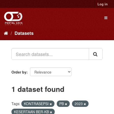
Skip
Log in
to
content
Toggl
naviga
Datasets
Order by
1 dataset found
Tags:
KONTRASEPSI
PB
2023
KESERTAAN BER-KB