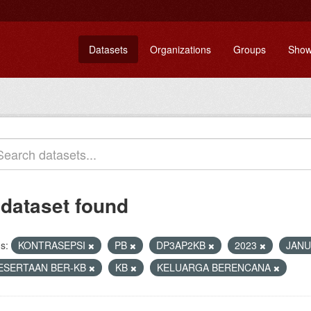
Datasets
Organizations
Groups
Show
 dataset found
s:
KONTRASEPSI
PB
DP3AP2KB
2023
JANU
ESERTAAN BER-KB
KB
KELUARGA BERENCANA