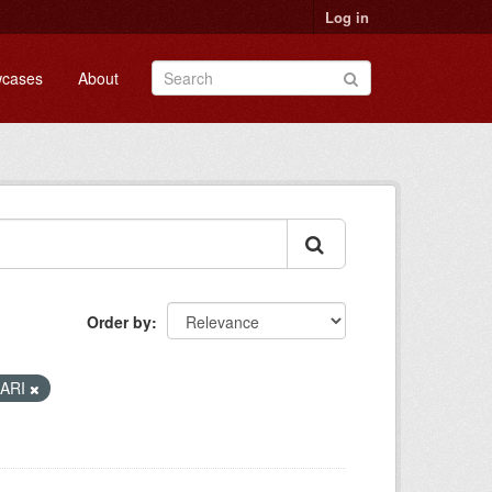
Log in
cases
About
Order by
ARI