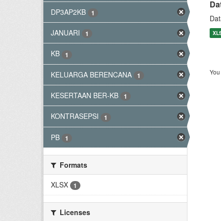
Da
DP3AP2KB
1
Dat
JANUARI
XL
1
KB
1
You 
KELUARGA BERENCANA
1
KESERTAAN BER-KB
1
KONTRASEPSI
1
PB
1
Formats
XLSX
1
Licenses