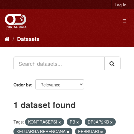
Skip
Log in
to
content
Toggl
naviga
Datasets
Order by
1 dataset found
Tags:
KONTRASEPSI
PB
DP3AP2KB
KELUARGA BERENCANA
FEBRUARI