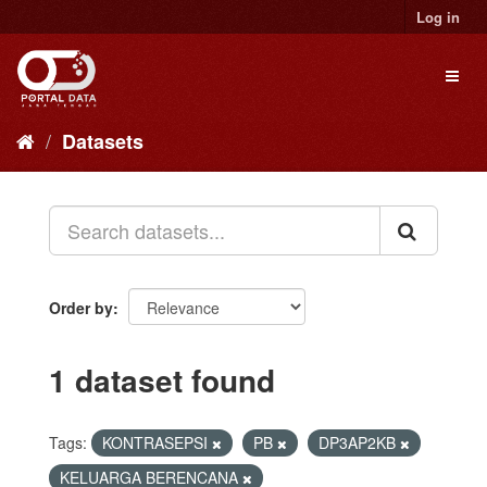
Skip
Log in
to
content
Toggl
naviga
Datasets
Order by
1 dataset found
Tags:
KONTRASEPSI
PB
DP3AP2KB
KELUARGA BERENCANA