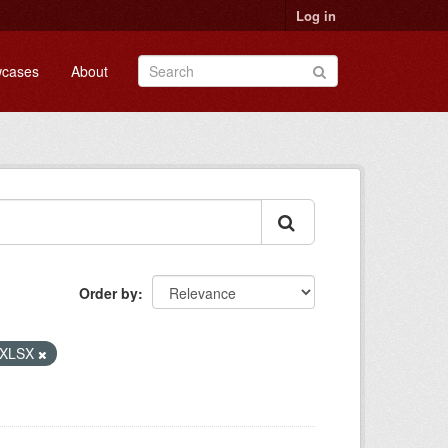
Log in
cases
About
Order by
XLSX