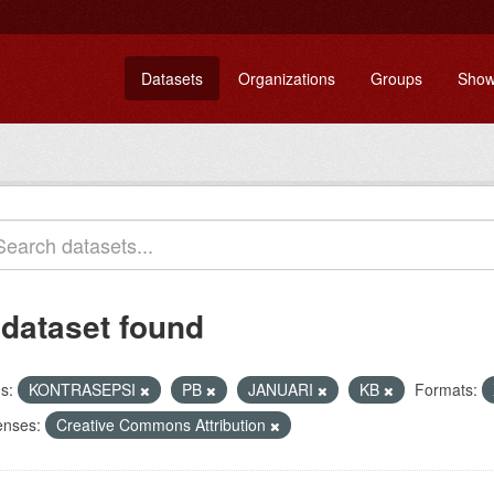
Datasets
Organizations
Groups
Show
 dataset found
s:
KONTRASEPSI
PB
JANUARI
KB
Formats:
enses:
Creative Commons Attribution