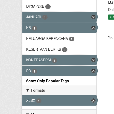
Da
DP3AP2KB
1
Dat
JANUARI
XL
1
KB
1
You 
KELUARGA BERENCANA
1
KESERTAAN BER-KB
1
KONTRASEPSI
1
PB
1
Show Only Popular Tags
Formats
XLSX
1