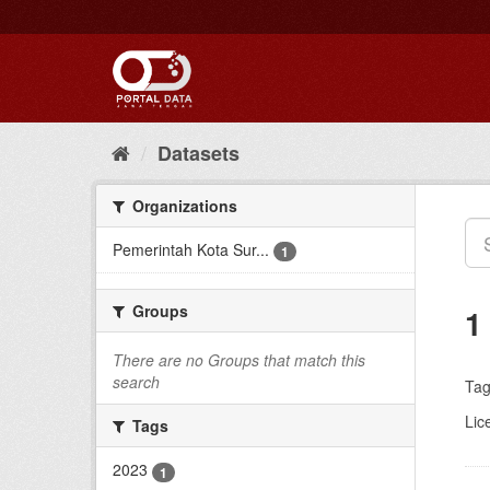
Skip
to
content
Datasets
Organizations
Pemerintah Kota Sur...
1
Groups
1
There are no Groups that match this
search
Tag
Lic
Tags
2023
1