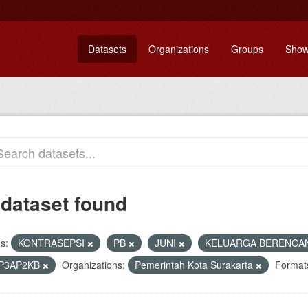
Datasets
Organizations
Groups
Show
 dataset found
s:
KONTRASEPSI
PB
JUNI
KELUARGA BERENCA
P3AP2KB
Organizations:
Pemerintah Kota Surakarta
Format