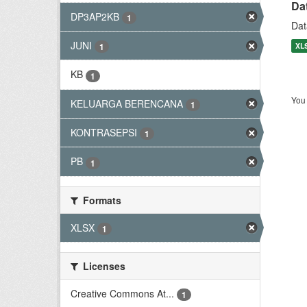
Da
DP3AP2KB
1
Dat
JUNI
XL
1
KB
1
You 
KELUARGA BERENCANA
1
KONTRASEPSI
1
PB
1
Formats
XLSX
1
Licenses
Creative Commons At...
1