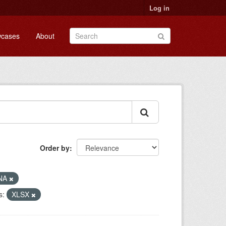
Log in
cases
About
Order by
NA
s:
XLSX