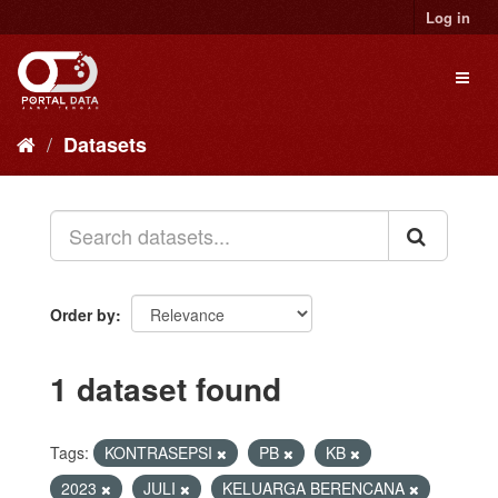
Skip
Log in
to
content
Toggl
naviga
Datasets
Order by
1 dataset found
Tags:
KONTRASEPSI
PB
KB
2023
JULI
KELUARGA BERENCANA