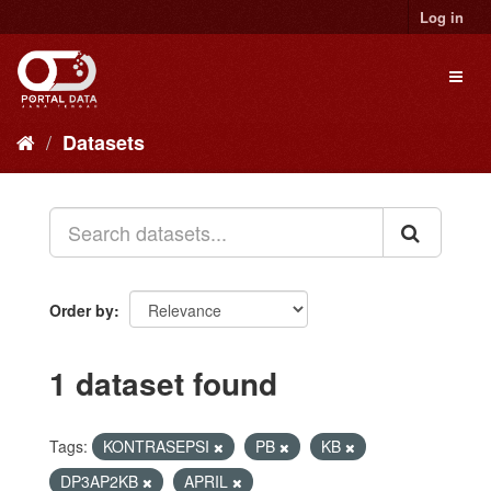
Skip
Log in
to
content
Toggl
naviga
Datasets
Order by
1 dataset found
Tags:
KONTRASEPSI
PB
KB
DP3AP2KB
APRIL