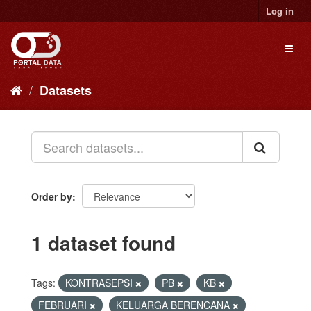
Skip
Log in
to
content
Toggl
naviga
Datasets
Order by
1 dataset found
Tags:
KONTRASEPSI
PB
KB
FEBRUARI
KELUARGA BERENCANA