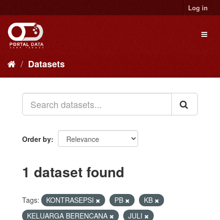
Skip
Log in
to
content
Toggl
naviga
Datasets
Order by
1 dataset found
Tags:
KONTRASEPSI
PB
KB
KELUARGA BERENCANA
JULI