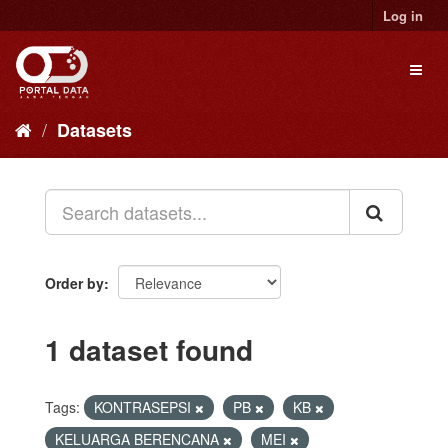
Skip
Log in
to
content
Toggl
naviga
Datasets
Order by
1 dataset found
Tags:
KONTRASEPSI
PB
KB
KELUARGA BERENCANA
MEI