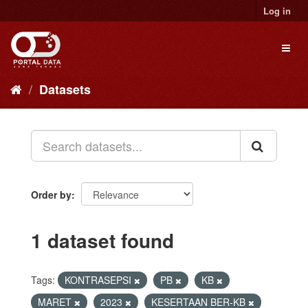
Skip
Log in
to
content
Toggl
naviga
Datasets
Order by
1 dataset found
Tags:
KONTRASEPSI
PB
KB
MARET
2023
KESERTAAN BER-KB