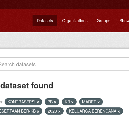
Datasets
Organizations
Groups
Show
 dataset found
s:
KONTRASEPSI
PB
KB
MARET
ESERTAAN BER-KB
2023
KELUARGA BERENCANA