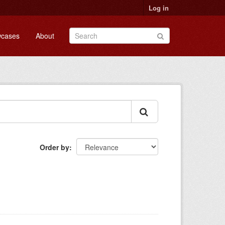
Log in
cases
About
Order by