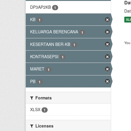
Da
DP3AP2KB
1
Dat
KB
XL
1
KELUARGA BERENCANA
1
You 
KESERTAAN BER-KB
1
KONTRASEPSI
1
MARET
1
PB
1
Formats
XLSX
1
Licenses