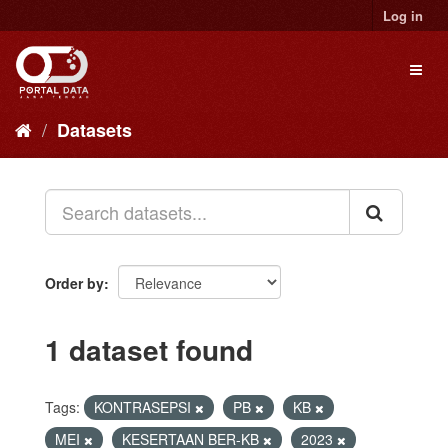
Skip
Log in
to
content
Toggl
naviga
Datasets
Order by
1 dataset found
Tags:
KONTRASEPSI
PB
KB
MEI
KESERTAAN BER-KB
2023