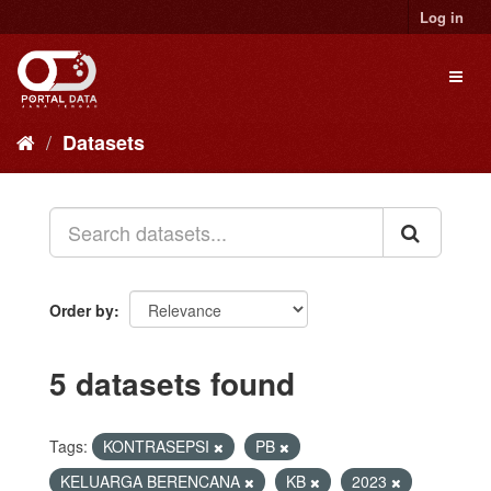
Skip
Log in
to
content
Toggl
naviga
Datasets
Order by
5 datasets found
Tags:
KONTRASEPSI
PB
KELUARGA BERENCANA
KB
2023