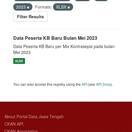
2023
Formats:
XLSX
Filter Results
Data Peserta KB Baru Bulan Mei 2023
Data Peserta KB Baru per Mix Kontrasepsi pada bulan
Mei 2023
XLSX
You can also access this registry using the
API
(see
API Docs
).
About Portal Data Jawa Tengah
CKAN API
CKAN Association