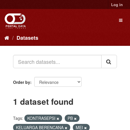
Skip
Log in
to
content
Toggl
naviga
Datasets
Order by
1 dataset found
Tags:
KONTRASEPSI
PB
KELUARGA BERENCANA
MEI