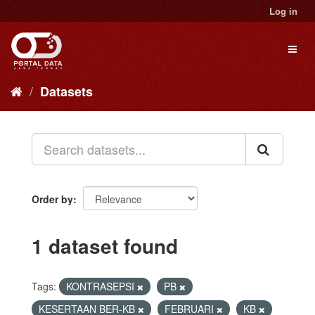
Skip
Log in
to
content
Toggl
naviga
Datasets
Order by
1 dataset found
Tags:
KONTRASEPSI
PB
KESERTAAN BER-KB
FEBRUARI
KB