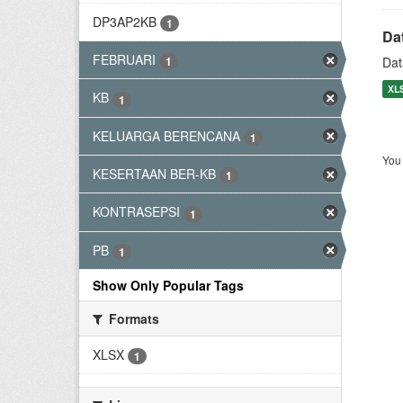
DP3AP2KB
1
Da
FEBRUARI
Dat
1
XL
KB
1
KELUARGA BERENCANA
1
You 
KESERTAAN BER-KB
1
KONTRASEPSI
1
PB
1
Show Only Popular Tags
Formats
XLSX
1