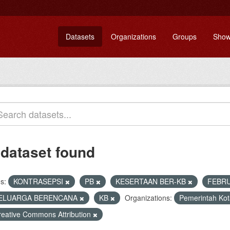
Datasets
Organizations
Groups
Show
 dataset found
s:
KONTRASEPSI
PB
KESERTAAN BER-KB
FEBR
ELUARGA BERENCANA
KB
Organizations:
Pemerintah Kot
reative Commons Attribution