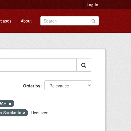
Log in
cases
About
Order by
UARI
a Surakarta
Licenses: