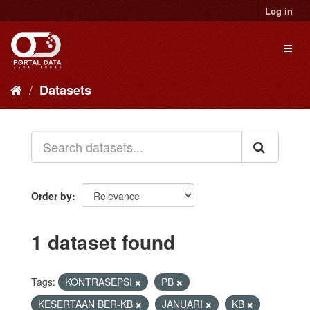
Skip
Log in
to
content
Toggl
naviga
Datasets
Order by
1 dataset found
Tags:
KONTRASEPSI
PB
KESERTAAN BER-KB
JANUARI
KB