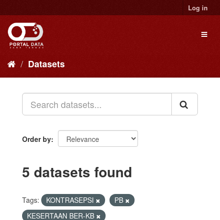
Skip
Log in
to
content
Toggl
naviga
Datasets
Order by
5 datasets found
Tags:
KONTRASEPSI
PB
KESERTAAN BER-KB