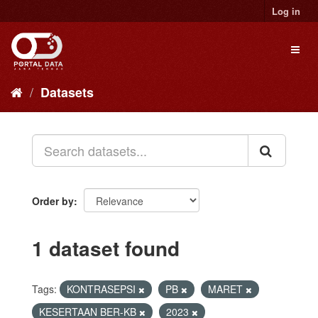
Skip
Log in
to
content
Toggl
naviga
Datasets
Order by
1 dataset found
Tags:
KONTRASEPSI
PB
MARET
KESERTAAN BER-KB
2023