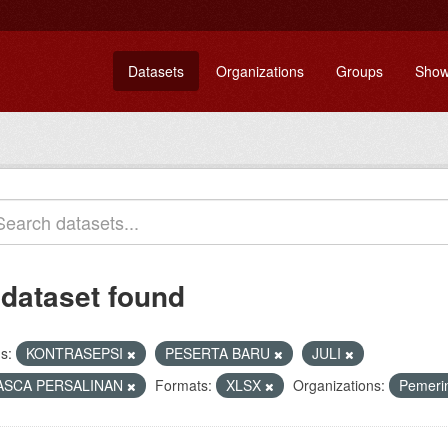
Datasets
Organizations
Groups
Show
 dataset found
s:
KONTRASEPSI
PESERTA BARU
JULI
ASCA PERSALINAN
Formats:
XLSX
Organizations:
Pemeri