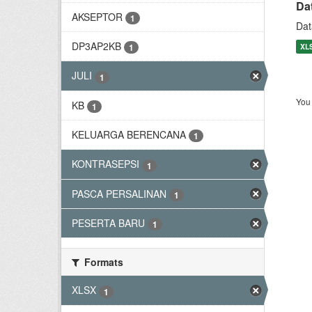
Da
AKSEPTOR
1
Dat
DP3AP2KB
XL
1
JULI
1
You 
KB
1
KELUARGA BERENCANA
1
KONTRASEPSI
1
PASCA PERSALINAN
1
PESERTA BARU
1
Formats
XLSX
1