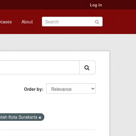
Log in
cases
About
Order by
ntah Kota Surakarta