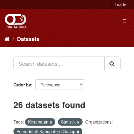
Skip
Log in
to
content
Toggl
naviga
Datasets
Order by
26 datasets found
Tags:
Kesehatan
Statistik
Organizations:
Pemerintah Kabupaten Cilacap