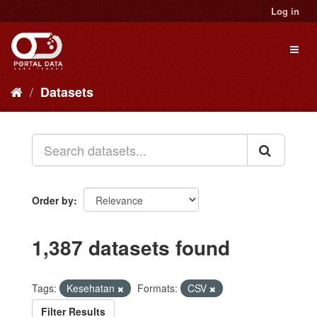
Skip
Log in
to
content
Toggl
naviga
Datasets
Order by
1,387 datasets found
Tags:
Kesehatan
Formats:
CSV
Filter Results