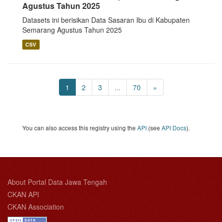
Agustus Tahun 2025
Datasets ini berisikan Data Sasaran Ibu di Kabupaten
Semarang Agustus Tahun 2025
CSV
1
2
3
...
70
»
You can also access this registry using the
API
(see
API Docs
).
About Portal Data Jawa Tengah
CKAN API
CKAN Association