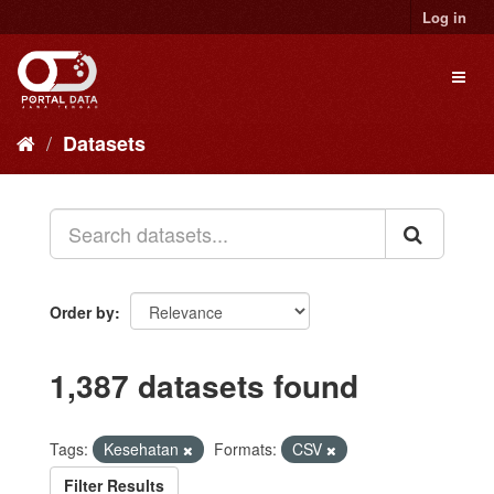
Skip
Log in
to
content
Toggl
naviga
Datasets
Order by
1,387 datasets found
Tags:
Kesehatan
Formats:
CSV
Filter Results