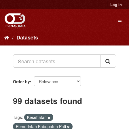
Skip
Log in
to
content
Toggl
naviga
Datasets
Order by
99 datasets found
Tags:
Kesehatan
Pemerintah Kabupaten Pati