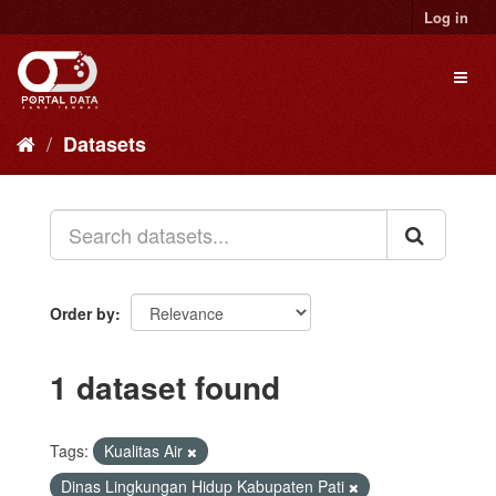
Skip
Log in
to
content
Toggl
naviga
Datasets
Order by
1 dataset found
Tags:
Kualitas Air
Dinas Lingkungan Hidup Kabupaten Pati